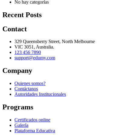
No hay categorías
Recent Posts
Contact
329 Queensberry Street, North Melbourne
VIC 3051, Australia.
123 456 7890
support@edumy.com
Company
Quienes somos?
Contáctanos
Autoridades Institucionales
Programs
Certificados online
Galería
Plataforma Educativa