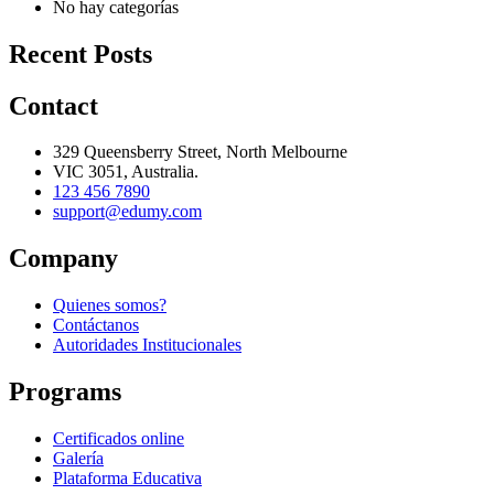
No hay categorías
Recent Posts
Contact
329 Queensberry Street, North Melbourne
VIC 3051, Australia.
123 456 7890
support@edumy.com
Company
Quienes somos?
Contáctanos
Autoridades Institucionales
Programs
Certificados online
Galería
Plataforma Educativa