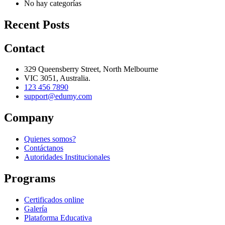
No hay categorías
Recent Posts
Contact
329 Queensberry Street, North Melbourne
VIC 3051, Australia.
123 456 7890
support@edumy.com
Company
Quienes somos?
Contáctanos
Autoridades Institucionales
Programs
Certificados online
Galería
Plataforma Educativa