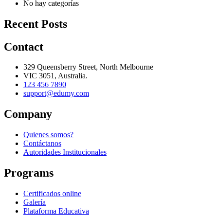
No hay categorías
Recent Posts
Contact
329 Queensberry Street, North Melbourne
VIC 3051, Australia.
123 456 7890
support@edumy.com
Company
Quienes somos?
Contáctanos
Autoridades Institucionales
Programs
Certificados online
Galería
Plataforma Educativa