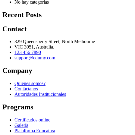
No hay categorías
Recent Posts
Contact
329 Queensberry Street, North Melbourne
VIC 3051, Australia.
123 456 7890
support@edumy.com
Company
Quienes somos?
Contáctanos
Autoridades Institucionales
Programs
Certificados online
Galería
Plataforma Educativa