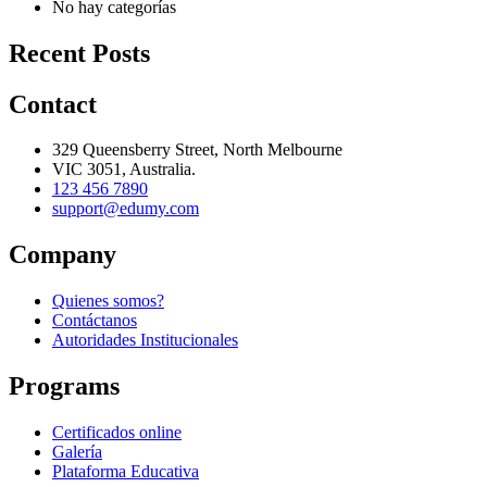
No hay categorías
Recent Posts
Contact
329 Queensberry Street, North Melbourne
VIC 3051, Australia.
123 456 7890
support@edumy.com
Company
Quienes somos?
Contáctanos
Autoridades Institucionales
Programs
Certificados online
Galería
Plataforma Educativa