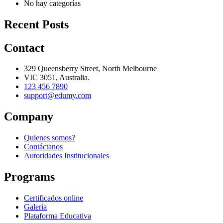
No hay categorías
Recent Posts
Contact
329 Queensberry Street, North Melbourne
VIC 3051, Australia.
123 456 7890
support@edumy.com
Company
Quienes somos?
Contáctanos
Autoridades Institucionales
Programs
Certificados online
Galería
Plataforma Educativa