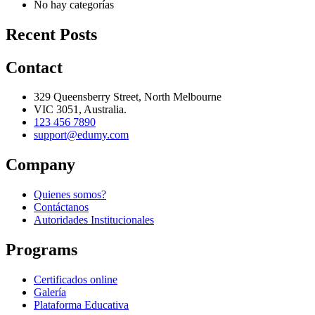
No hay categorías
Recent Posts
Contact
329 Queensberry Street, North Melbourne
VIC 3051, Australia.
123 456 7890
support@edumy.com
Company
Quienes somos?
Contáctanos
Autoridades Institucionales
Programs
Certificados online
Galería
Plataforma Educativa