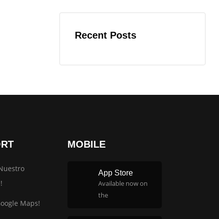
Recent Posts
ORT
MOBILE
Nuestro
App Store
!
Available now on
the
Google Maps!