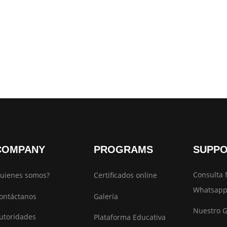
COMPANY
PROGRAMS
SUPP
Consulta 
uienes somos?
Certificados online
Whatsapp
ontáctanos
Galería
Nuestro 
utoridades
Plataforma Educativa