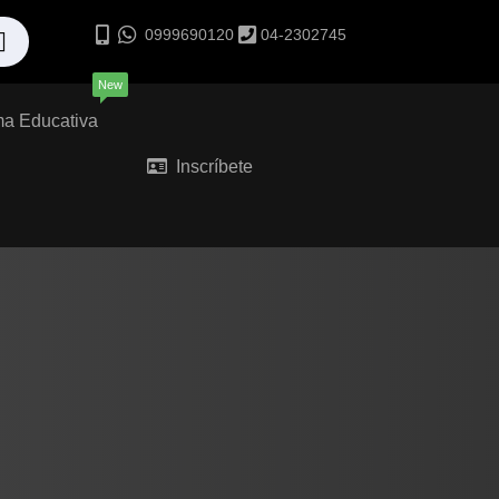
0999690120
04-2302745
New
ma Educativa
Inscríbete