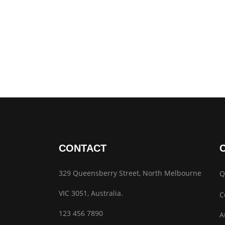
CONTACT
329 Queensberry Street, North Melbourne
Q
VIC 3051, Australia.
C
123 456 7890
A