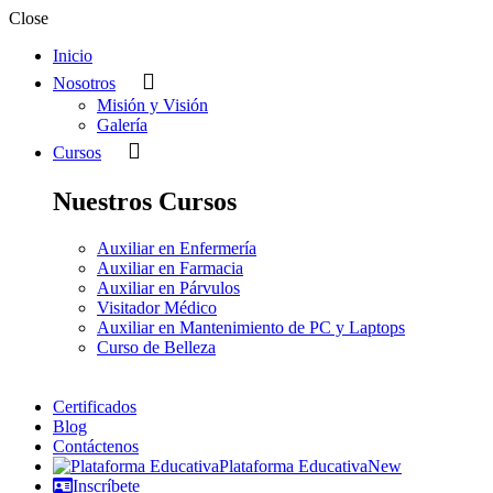
Close
Inicio
Nosotros
Misión y Visión
Galería
Cursos
Nuestros Cursos
Auxiliar en Enfermería
Auxiliar en Farmacia
Auxiliar en Párvulos
Visitador Médico
Auxiliar en Mantenimiento de PC y Laptops
Curso de Belleza
Certificados
Blog
Contáctenos
Plataforma Educativa
New
Inscríbete