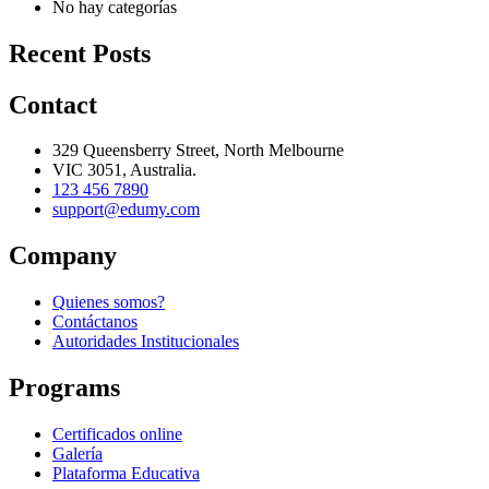
No hay categorías
Recent Posts
Contact
329 Queensberry Street, North Melbourne
VIC 3051, Australia.
123 456 7890
support@edumy.com
Company
Quienes somos?
Contáctanos
Autoridades Institucionales
Programs
Certificados online
Galería
Plataforma Educativa