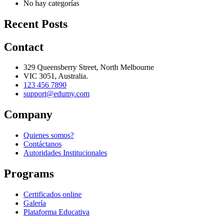
No hay categorías
Recent Posts
Contact
329 Queensberry Street, North Melbourne
VIC 3051, Australia.
123 456 7890
support@edumy.com
Company
Quienes somos?
Contáctanos
Autoridades Institucionales
Programs
Certificados online
Galería
Plataforma Educativa