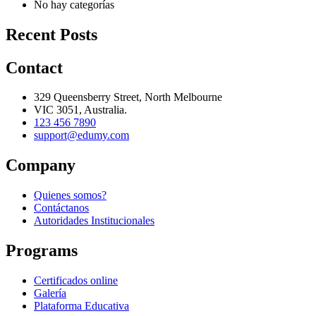
No hay categorías
Recent Posts
Contact
329 Queensberry Street, North Melbourne
VIC 3051, Australia.
123 456 7890
support@edumy.com
Company
Quienes somos?
Contáctanos
Autoridades Institucionales
Programs
Certificados online
Galería
Plataforma Educativa