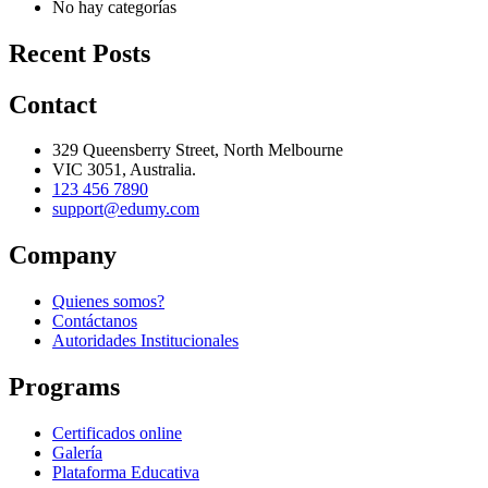
No hay categorías
Recent Posts
Contact
329 Queensberry Street, North Melbourne
VIC 3051, Australia.
123 456 7890
support@edumy.com
Company
Quienes somos?
Contáctanos
Autoridades Institucionales
Programs
Certificados online
Galería
Plataforma Educativa