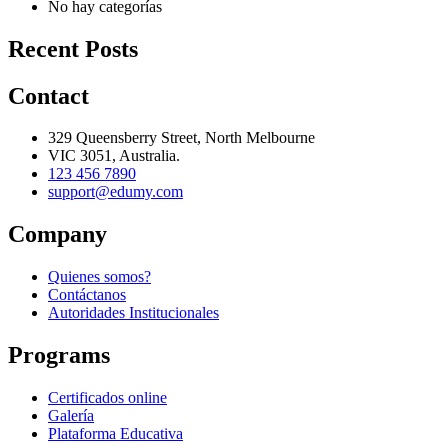
No hay categorías
Recent Posts
Contact
329 Queensberry Street, North Melbourne
VIC 3051, Australia.
123 456 7890
support@edumy.com
Company
Quienes somos?
Contáctanos
Autoridades Institucionales
Programs
Certificados online
Galería
Plataforma Educativa