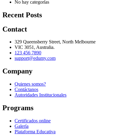
No hay categorías
Recent Posts
Contact
329 Queensberry Street, North Melbourne
VIC 3051, Australia.
123 456 7890
support@edumy.com
Company
Quienes somos?
Contáctanos
Autoridades Institucionales
Programs
Certificados online
Galería
Plataforma Educativa