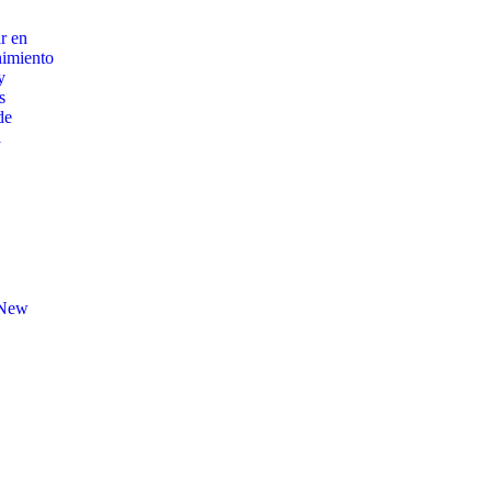
r en
imiento
y
s
de
a
New