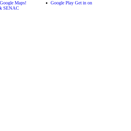
 Google Maps!
Google Play
Get in on
ok SENAC