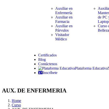
Auxiliar en
Auxilia
Enfermería
Manten
Auxiliar en
de PC 
Farmacia
Laptop
Auxiliar en
Curso 
Párvulos
Bellez
Visitador
Médico
Certificados
Blog
Contáctenos
Plataforma Educativa
Inscríbete
AUX. DE ENFERMERIA
Home
Curso