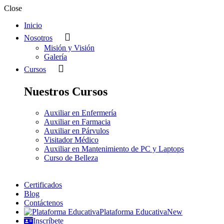
Close
Inicio
Nosotros
Misión y Visión
Galería
Cursos
Nuestros Cursos
Auxiliar en Enfermería
Auxiliar en Farmacia
Auxiliar en Párvulos
Visitador Médico
Auxiliar en Mantenimiento de PC y Laptops
Curso de Belleza
Certificados
Blog
Contáctenos
Plataforma Educativa
New
Inscríbete