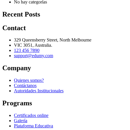
No hay categorías
Recent Posts
Contact
329 Queensberry Street, North Melbourne
VIC 3051, Australia.
123 456 7890
support@edumy.com
Company
Quienes somos?
Contáctanos
Autoridades Institucionales
Programs
Certificados online
Galería
Plataforma Educativa