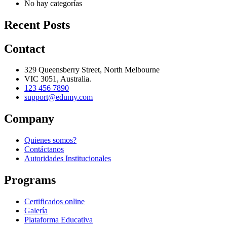
No hay categorías
Recent Posts
Contact
329 Queensberry Street, North Melbourne
VIC 3051, Australia.
123 456 7890
support@edumy.com
Company
Quienes somos?
Contáctanos
Autoridades Institucionales
Programs
Certificados online
Galería
Plataforma Educativa