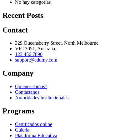
No hay categorías
Recent Posts
Contact
329 Queensberry Street, North Melbourne
VIC 3051, Australia.
123 456 7890
support@edumy.com
Company
Quienes somos?
Contáctanos
Autoridades Institucionales
Programs
Certificados online
Galería
Plataforma Educativa