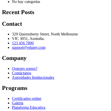
No hay categorías
Recent Posts
Contact
329 Queensberry Street, North Melbourne
VIC 3051, Australia.
123 456 7890
support@edumy.com
Company
Quienes somos?
Contáctanos
Autoridades Institucionales
Programs
Certificados online
Galería
Plataforma Educativa