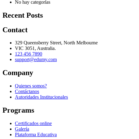
No hay categorías
Recent Posts
Contact
329 Queensberry Street, North Melbourne
VIC 3051, Australia.
123 456 7890
support@edumy.com
Company
Quienes somos?
Contáctanos
Autoridades Institucionales
Programs
Certificados online
Galería
Plataforma Educativa