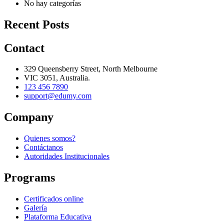
No hay categorías
Recent Posts
Contact
329 Queensberry Street, North Melbourne
VIC 3051, Australia.
123 456 7890
support@edumy.com
Company
Quienes somos?
Contáctanos
Autoridades Institucionales
Programs
Certificados online
Galería
Plataforma Educativa