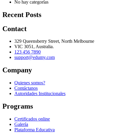
No hay categorías
Recent Posts
Contact
329 Queensberry Street, North Melbourne
VIC 3051, Australia.
123 456 7890
support@edumy.com
Company
Quienes somos?
Contáctanos
Autoridades Institucionales
Programs
Certificados online
Galería
Plataforma Educativa