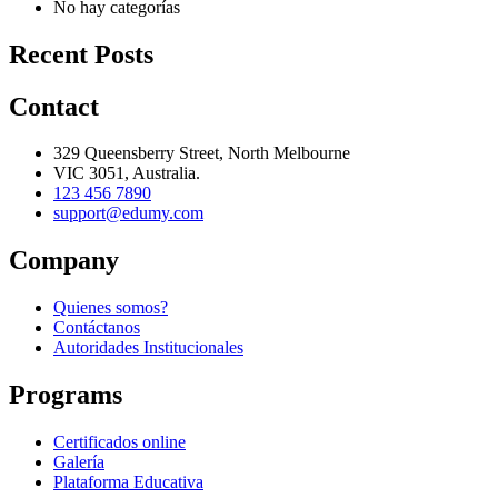
No hay categorías
Recent Posts
Contact
329 Queensberry Street, North Melbourne
VIC 3051, Australia.
123 456 7890
support@edumy.com
Company
Quienes somos?
Contáctanos
Autoridades Institucionales
Programs
Certificados online
Galería
Plataforma Educativa