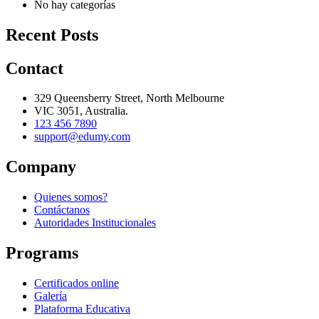
No hay categorías
Recent Posts
Contact
329 Queensberry Street, North Melbourne
VIC 3051, Australia.
123 456 7890
support@edumy.com
Company
Quienes somos?
Contáctanos
Autoridades Institucionales
Programs
Certificados online
Galería
Plataforma Educativa