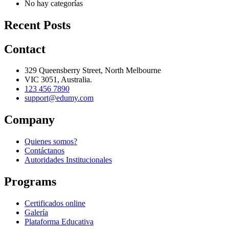
No hay categorías
Recent Posts
Contact
329 Queensberry Street, North Melbourne
VIC 3051, Australia.
123 456 7890
support@edumy.com
Company
Quienes somos?
Contáctanos
Autoridades Institucionales
Programs
Certificados online
Galería
Plataforma Educativa