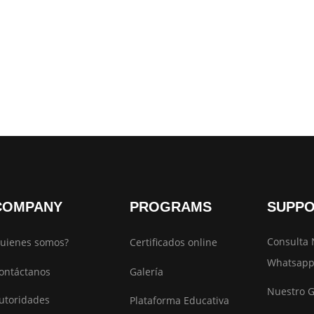
COMPANY
PROGRAMS
SUPP
Consulta 
uienes somos?
Certificados online
Whatsapp
ontáctanos
Galería
Nuestro 
utoridades
Plataforma Educativa