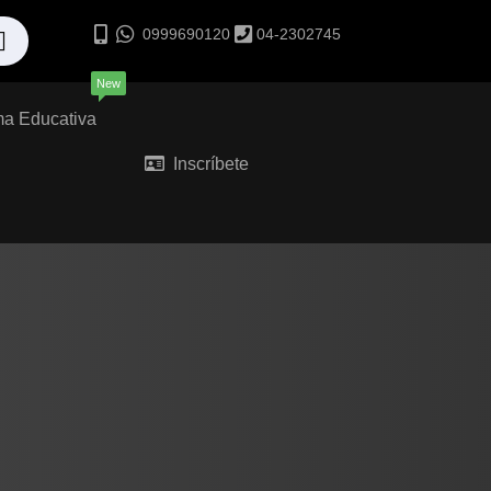
0999690120
04-2302745
New
ma Educativa
Inscríbete