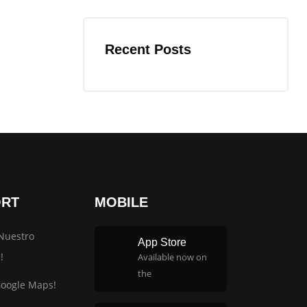
Recent Posts
ORT
MOBILE
Nuestro
App Store
!
Available now on
the
Google Maps!