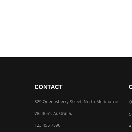
CONTACT
329 Queensberry Street, North Melbourne
Q
VIC 3051, Australia.
C
123 456 7890
A