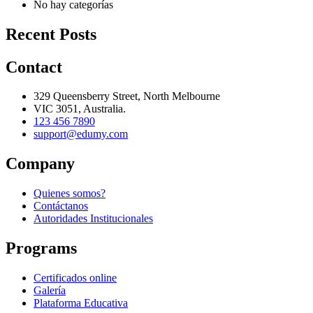
No hay categorías
Recent Posts
Contact
329 Queensberry Street, North Melbourne
VIC 3051, Australia.
123 456 7890
support@edumy.com
Company
Quienes somos?
Contáctanos
Autoridades Institucionales
Programs
Certificados online
Galería
Plataforma Educativa