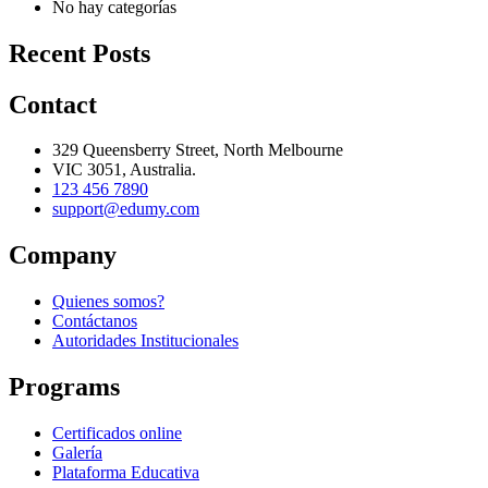
No hay categorías
Recent Posts
Contact
329 Queensberry Street, North Melbourne
VIC 3051, Australia.
123 456 7890
support@edumy.com
Company
Quienes somos?
Contáctanos
Autoridades Institucionales
Programs
Certificados online
Galería
Plataforma Educativa