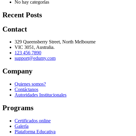
No hay categorías
Recent Posts
Contact
329 Queensberry Street, North Melbourne
VIC 3051, Australia.
123 456 7890
support@edumy.com
Company
Quienes somos?
Contáctanos
Autoridades Institucionales
Programs
Certificados online
Galería
Plataforma Educativa