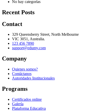
No hay categorías
Recent Posts
Contact
329 Queensberry Street, North Melbourne
VIC 3051, Australia.
123 456 7890
support@edumy.com
Company
Quienes somos?
Contáctanos
Autoridades Institucionales
Programs
Certificados online
Galería
Plataforma Educativa