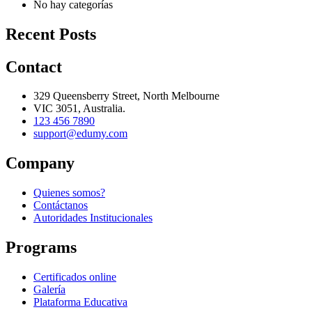
No hay categorías
Recent Posts
Contact
329 Queensberry Street, North Melbourne
VIC 3051, Australia.
123 456 7890
support@edumy.com
Company
Quienes somos?
Contáctanos
Autoridades Institucionales
Programs
Certificados online
Galería
Plataforma Educativa