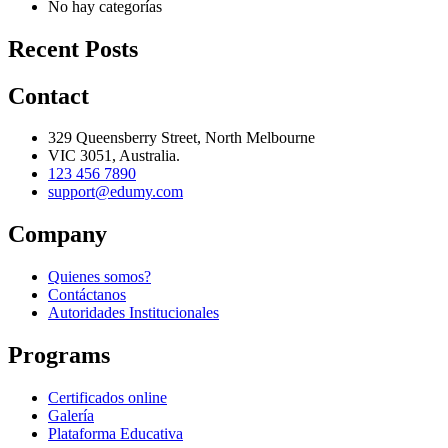
No hay categorías
Recent Posts
Contact
329 Queensberry Street, North Melbourne
VIC 3051, Australia.
123 456 7890
support@edumy.com
Company
Quienes somos?
Contáctanos
Autoridades Institucionales
Programs
Certificados online
Galería
Plataforma Educativa