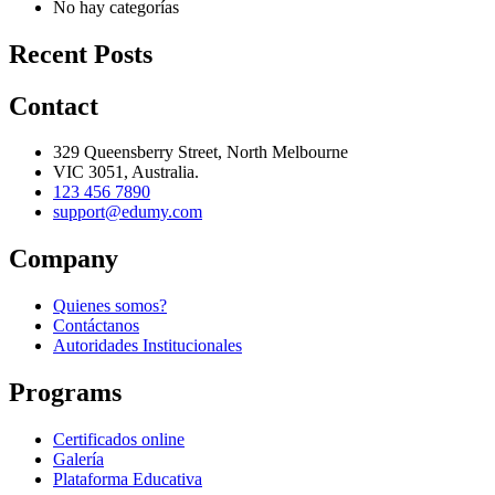
No hay categorías
Recent Posts
Contact
329 Queensberry Street, North Melbourne
VIC 3051, Australia.
123 456 7890
support@edumy.com
Company
Quienes somos?
Contáctanos
Autoridades Institucionales
Programs
Certificados online
Galería
Plataforma Educativa