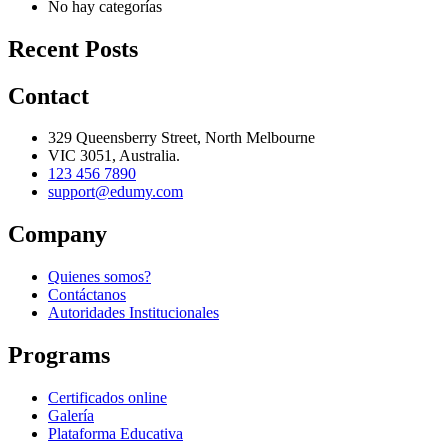
No hay categorías
Recent Posts
Contact
329 Queensberry Street, North Melbourne
VIC 3051, Australia.
123 456 7890
support@edumy.com
Company
Quienes somos?
Contáctanos
Autoridades Institucionales
Programs
Certificados online
Galería
Plataforma Educativa