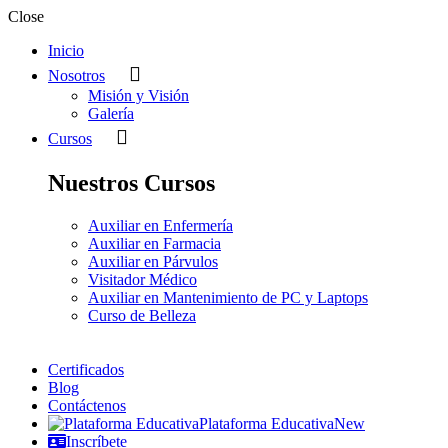
Close
Inicio
Nosotros
Misión y Visión
Galería
Cursos
Nuestros Cursos
Auxiliar en Enfermería
Auxiliar en Farmacia
Auxiliar en Párvulos
Visitador Médico
Auxiliar en Mantenimiento de PC y Laptops
Curso de Belleza
Certificados
Blog
Contáctenos
Plataforma Educativa
New
Inscríbete