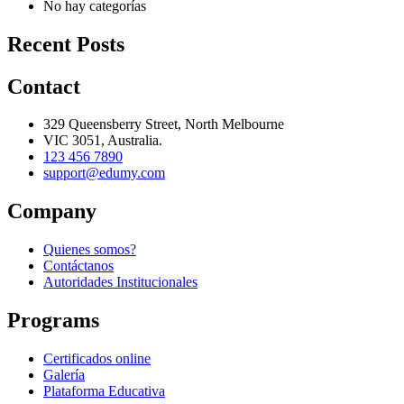
No hay categorías
Recent Posts
Contact
329 Queensberry Street, North Melbourne
VIC 3051, Australia.
123 456 7890
support@edumy.com
Company
Quienes somos?
Contáctanos
Autoridades Institucionales
Programs
Certificados online
Galería
Plataforma Educativa