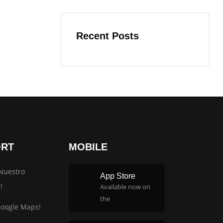
Recent Posts
ORT
MOBILE
Nuestro
App Store
!
Available now on
the
Google Maps!