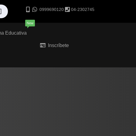
0999690120
04-2302745
New
ma Educativa
Inscríbete