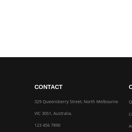
CONTACT
329 Queensberry Street, North Melbourne
Q
VIC 3051, Australia.
C
123 456 7890
A