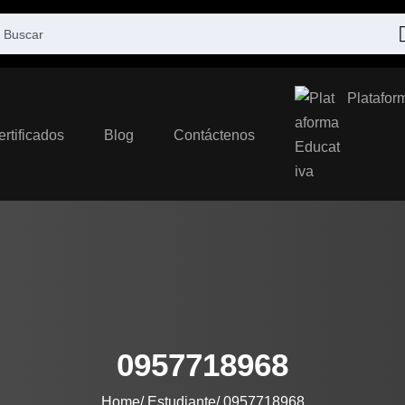
Platafor
ertificados
Blog
Contáctenos
0957718968
Home
Estudiante
0957718968