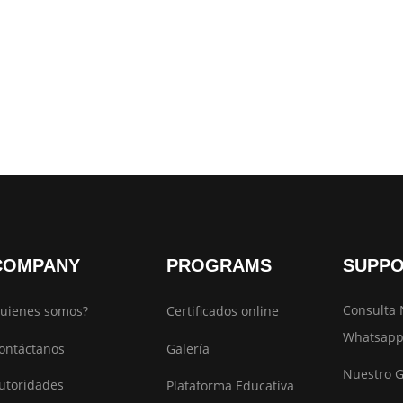
COMPANY
PROGRAMS
SUPP
Consulta 
uienes somos?
Certificados online
Whatsapp
ontáctanos
Galería
Nuestro 
utoridades
Plataforma Educativa