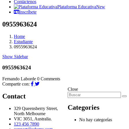
Contáctenos
Plataforma Educativa
New
Inscríbete
0955963624
Home
Estudiante
0955963624
Show Sidebar
0955963624
Fernando Laborde
0 Comments
Compartir con:
Close
Contact
Categories
329 Queensberry Street,
North Melbourne
VIC 3051, Australia.
No hay categorías
123 456 7890