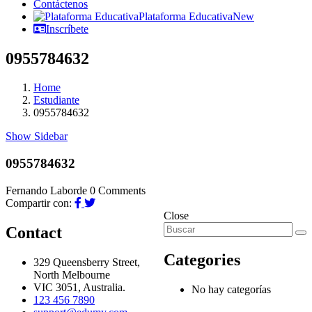
Contáctenos
Plataforma Educativa
New
Inscríbete
0955784632
Home
Estudiante
0955784632
Show Sidebar
0955784632
Fernando Laborde
0 Comments
Compartir con:
Close
Contact
Categories
329 Queensberry Street,
North Melbourne
VIC 3051, Australia.
No hay categorías
123 456 7890