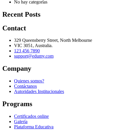
No hay categorías
Recent Posts
Contact
329 Queensberry Street, North Melbourne
VIC 3051, Australia.
123 456 7890
support@edumy.com
Company
Quienes somos?
Contáctanos
Autoridades Institucionales
Programs
Certificados online
Galería
Plataforma Educativa