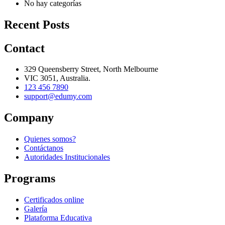
No hay categorías
Recent Posts
Contact
329 Queensberry Street, North Melbourne
VIC 3051, Australia.
123 456 7890
support@edumy.com
Company
Quienes somos?
Contáctanos
Autoridades Institucionales
Programs
Certificados online
Galería
Plataforma Educativa