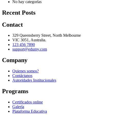
No hay categorías
Recent Posts
Contact
329 Queensberry Street, North Melbourne
VIC 3051, Australia.
123 456 7890
support@edumy.com
Company
Quienes somos?
Contáctanos
Autoridades Institucionales
Programs
Certificados online
Galería
Plataforma Educativa