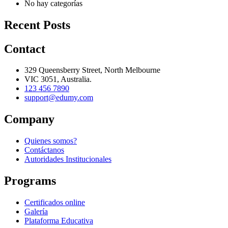
No hay categorías
Recent Posts
Contact
329 Queensberry Street, North Melbourne
VIC 3051, Australia.
123 456 7890
support@edumy.com
Company
Quienes somos?
Contáctanos
Autoridades Institucionales
Programs
Certificados online
Galería
Plataforma Educativa