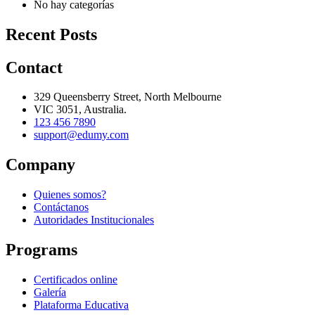
No hay categorías
Recent Posts
Contact
329 Queensberry Street, North Melbourne
VIC 3051, Australia.
123 456 7890
support@edumy.com
Company
Quienes somos?
Contáctanos
Autoridades Institucionales
Programs
Certificados online
Galería
Plataforma Educativa