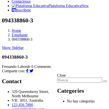
Contáctenos
Plataforma Educativa
New
Inscríbete
094338860-3
Home
Estudiante
094338860-3
Show Sidebar
094338860-3
Fernando Laborde
0 Comments
Compartir con:
Close
Contact
Categories
329 Queensberry Street,
North Melbourne
VIC 3051, Australia.
No hay categorías
123 456 7890