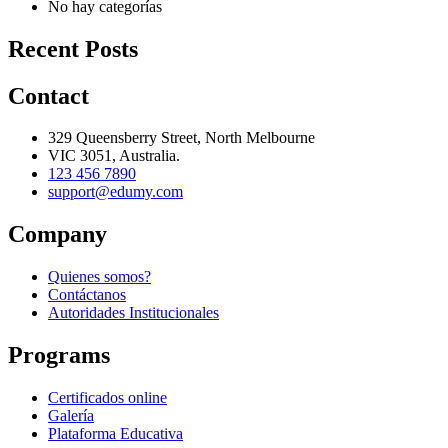
No hay categorías
Recent Posts
Contact
329 Queensberry Street, North Melbourne
VIC 3051, Australia.
123 456 7890
support@edumy.com
Company
Quienes somos?
Contáctanos
Autoridades Institucionales
Programs
Certificados online
Galería
Plataforma Educativa