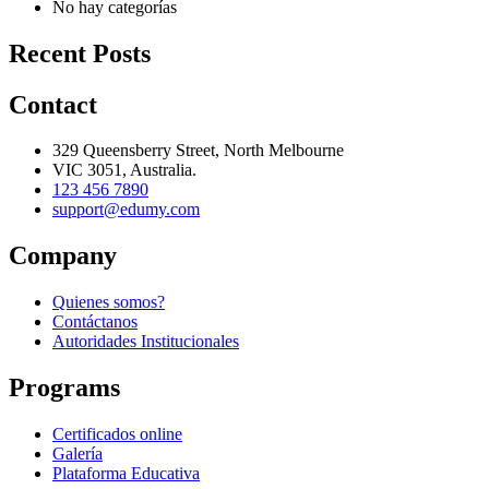
No hay categorías
Recent Posts
Contact
329 Queensberry Street, North Melbourne
VIC 3051, Australia.
123 456 7890
support@edumy.com
Company
Quienes somos?
Contáctanos
Autoridades Institucionales
Programs
Certificados online
Galería
Plataforma Educativa